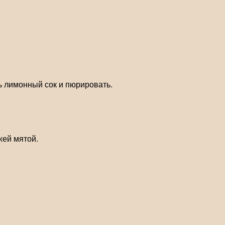
ть лимонный сок и пюрировать.
жей мятой.