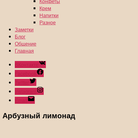
Конфеты
Крем
Напитки
Разное
Заметки
Блог
Общение
Главная
ВКонтакте
Facebook
Twitter
Instagram
Email
Арбузный лимонад