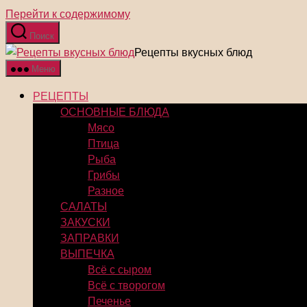
Перейти к содержимому
Поиск
Рецепты вкусных блюд
Меню
РЕЦЕПТЫ
ОСНОВНЫЕ БЛЮДА
Мясо
Птица
Рыба
Грибы
Разное
САЛАТЫ
ЗАКУСКИ
ЗАПРАВКИ
ВЫПЕЧКА
Всё с сыром
Всё с творогом
Печенье