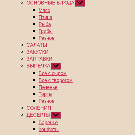
подменю
ОСНОВНЫЕ БЛЮДА
Показывать
подменю
Мясо
Птица
Рыба
Грибы
Разное
САЛАТЫ
ЗАКУСКИ
ЗАПРАВКИ
ВЫПЕЧКА
Показывать
подменю
Всё с сыром
Всё с творогом
Печенье
Торты
Разное
СОЛЕНИЯ
ДЕСЕРТЫ
Показывать
подменю
Варенье
Конфеты