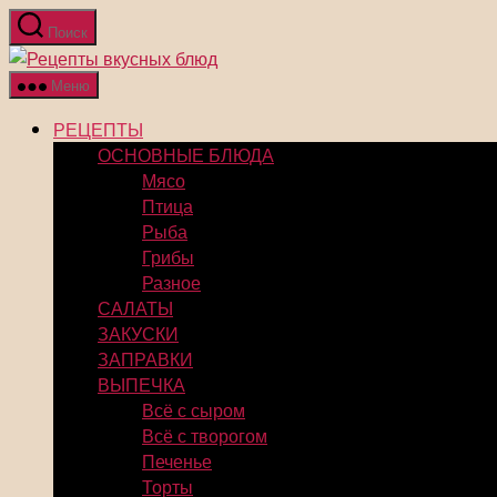
Перейти
Поиск
к
Рецепты
содержимому
вкусных
Меню
блюд
РЕЦЕПТЫ
ОСНОВНЫЕ БЛЮДА
Мясо
Птица
Рыба
Грибы
Разное
САЛАТЫ
ЗАКУСКИ
ЗАПРАВКИ
ВЫПЕЧКА
Всё с сыром
Всё с творогом
Печенье
Торты