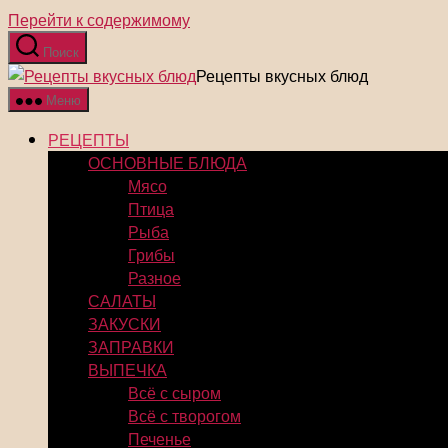
Перейти к содержимому
Поиск
Рецепты вкусных блюд
Меню
РЕЦЕПТЫ
ОСНОВНЫЕ БЛЮДА
Мясо
Птица
Рыба
Грибы
Разное
САЛАТЫ
ЗАКУСКИ
ЗАПРАВКИ
ВЫПЕЧКА
Всё с сыром
Всё с творогом
Печенье